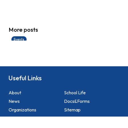
香港創科展2025-2026
More posts
28/06/2026
Events
Useful Links
About
School Life
News
Docs&Forms
Organizations
Sitemap
Academic
NCS Support