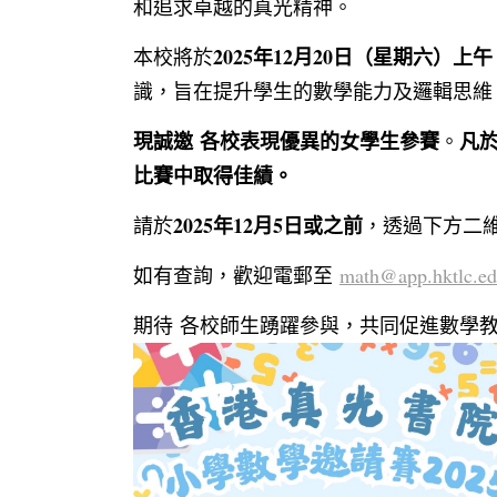
和追求卓越的真光精神。
2025
年
12
月
20
日（星期六）上午
本校將於
識，
旨在提升學生的數學能力及邏輯思維
現誠邀
各校
表現優異的女學生參賽
凡
。
比賽中取得佳績。
2025
年
12
月
5
日或之前
請於
，透過下方二
如有查詢，歡迎電郵至
math@app.
hktlc.e
期待 各校師生踴躍參與，共同促進數學