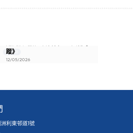
「心繫家國」《復興密令》解謎
遊戲及《做一日古代人‧文化尋
蹤》
2
最新消息
最
12/05/2026
們
洲利東邨道1號