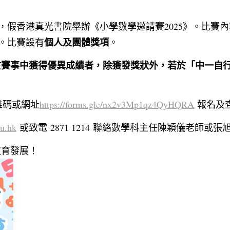
，
假香港真光書院舉辦《小學數學邀請賽
2025
》。
比賽內
個人及團體獎項
。比賽設有
。
於賽事中獲得優異成績者，
除獲發獎狀外，若於「中一自
維碼或網址
http
s://forms.gle/
nx2v3Mp1qz4QyHQRA
報名及
du.hk
或致電
2871 1214
聯絡數學科主任陳穎儀老師或張
教育發展！