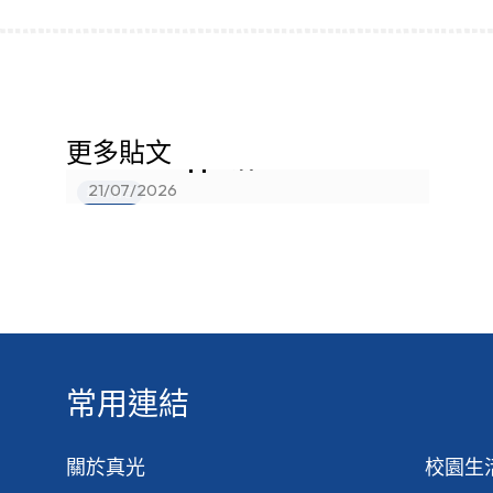
中一分班結果已在eClass
更多貼文
Parents App公佈
21/07/2026
最新消息
常用連結
關於真光
校園生