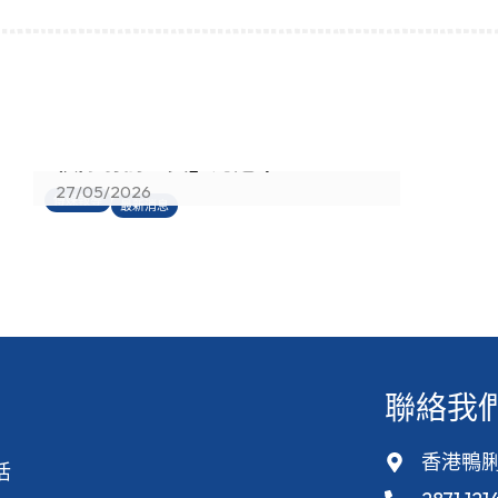
香港真光書院射箭隊蟬聯「中學
校際射箭比賽」總冠軍
27/05/2026
傳媒報導
最新消息
聯絡我
香港鴨脷
活