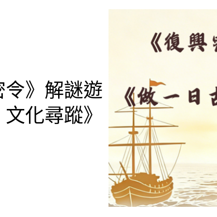
密令》解謎遊
‧文化尋蹤》