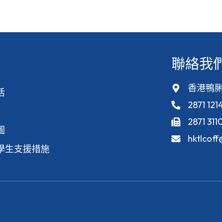
聯絡我
香港鴨脷
活
2871 121
2871 311
圖
hktlcof
學生支援措施