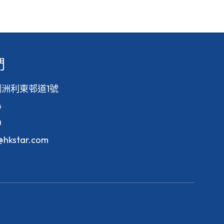
們
洲利東邨道1號
4
0
f@hkstar.com