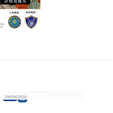
從臨床到科研 – 袁國勇教授與真
光師生共探科研奧秘
24/04/2026
0
最新消息
最
活動