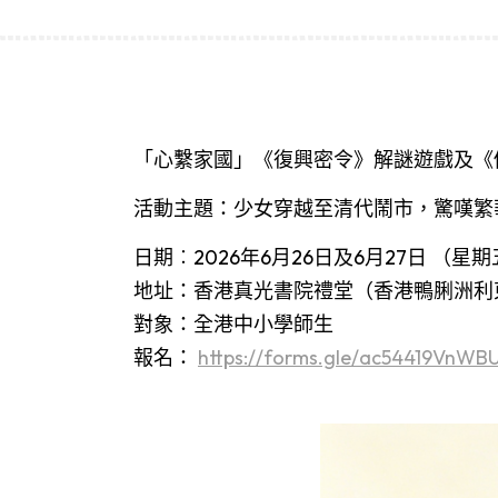
「心繫家國」《復興密令》解謎遊戲及《
活動主題：少女穿越至清代鬧市，驚嘆繁
日期︰2026年6月26日及6月27日 （星
地址：香港真光書院禮堂（香港鴨脷洲利
對象：全港中小學師生
報名：
https://forms.gle/
ac54419VnWB