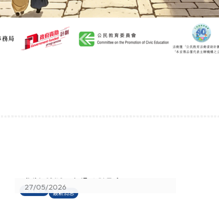
香港真光書院射箭隊蟬聯「中學
校際射箭比賽」總冠軍
27/05/2026
傳媒報導
最新消息