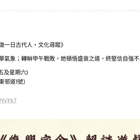
做一日古代人‧文化尋蹤》
華氣象；轉瞬甲午戰敗，
她頓悟盛衰之道，終堅信自強不
期五及星期六)
東邨道1號）
UYvYk7