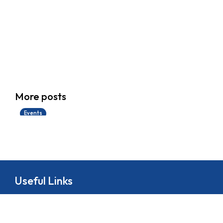
香港創科展2025-2026
More posts
28/06/2026
Events
Useful Links
About
School Life
News
Docs&Forms