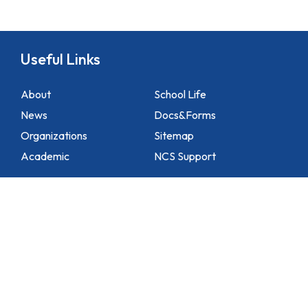
Useful Links
About
School Life
News
Docs&Forms
Organizations
Sitemap
Academic
NCS Support
Contact Us
1 Lei Tung Estate Road, Apleichau, Hong Kong
2871 1214
2871 3110
hktlcoff@hkstar.com