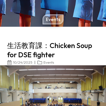
Events
生活教育課：Chicken Soup
for DSE fighter
10/24/2025
Events