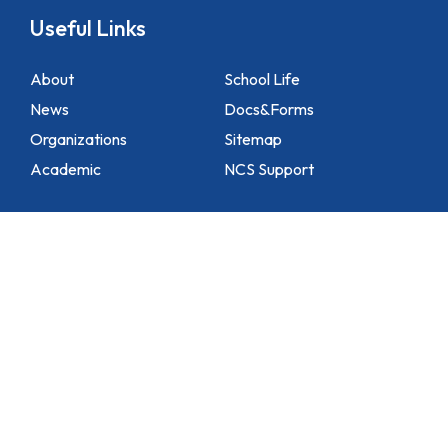
Useful Links
About
School Life
News
Docs&Forms
Organizations
Sitemap
Academic
NCS Support
Contact Us
1 Lei Tung Estate Road, Apleichau, Hong Kong
2871 1214
2871 3110
hktlcoff@hkstar.com
Copyright © 2025 Hong Kong True Light College. All rights reserved.