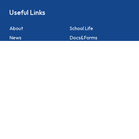
Useful Links
About
School Life
News
Docs&Forms
Organizations
Sitemap
Academic
NCS Support
Contact Us
1 Lei Tung Estate Road, Apleichau, Hong Kong
2871 1214
2871 3110
hktlcoff@hkstar.com
Copyright © 2025 Hong Kong True Light College. All rights reserved.