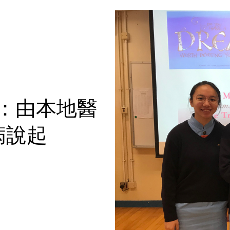
：由本地醫
病說起