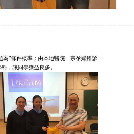
主題為”條件概率：由本地醫院一宗孕婦錯診
學科，讓同學獲益良多。