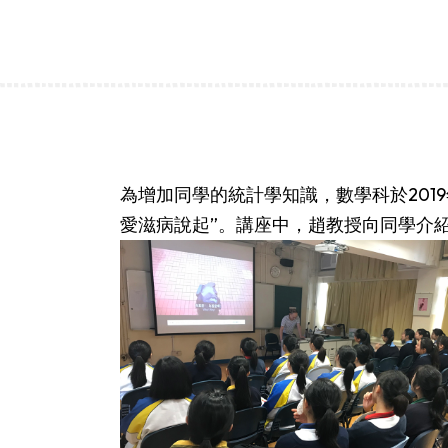
為增加同學的統計學知識，數學科於201
愛滋病說起”。講座中，趙教授向同學介