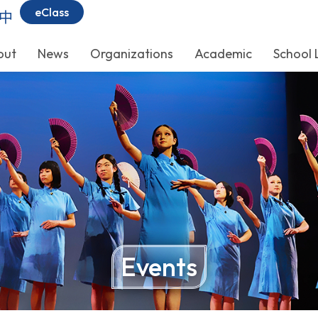
eClass
中
out
News
Organizations
Academic
School 
Events