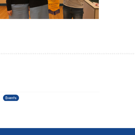
古埃及文明大展
22/06/2026
2
Events
E