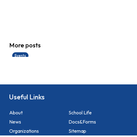
香港創科展2025-2026
More posts
28/06/2026
Events
Useful Links
About
School Life
News
Docs&Forms
Organizations
Sitemap