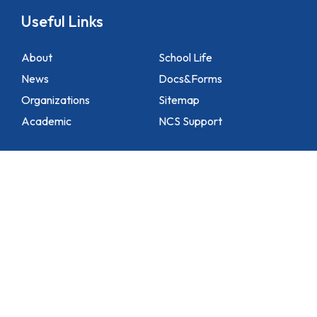
Useful Links
About
School Life
News
Docs&Forms
Organizations
Sitemap
Academic
NCS Support
Contact Us
1 Lei Tung Estate Road, Apleichau, Hong Kong
2871 1214
2871 3110
hktlcoff@hkstar.com
Copyright © 2025 Hong Kong True Light College. All rights reserved.