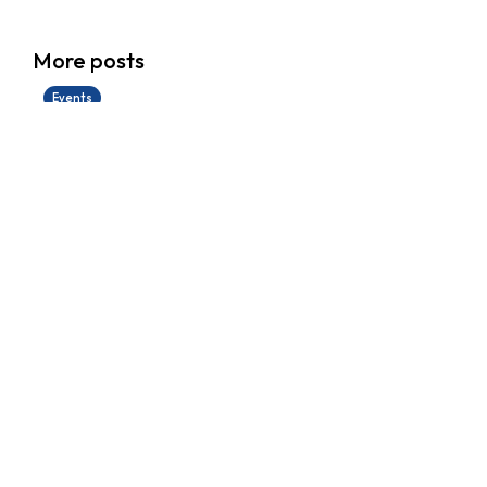
香港創科展2025-2026
More posts
28/06/2026
Events
Useful Links
About
School Life
News
Docs&Forms
Organizations
Sitemap
Academic
NCS Support
Contact Us