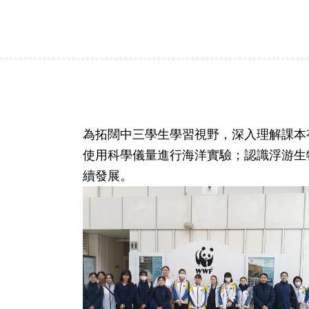
為拓闊中三學生學習視野，深入理解課本有
使用科學儀量進行海洋實驗；認識浮游生
續發展。