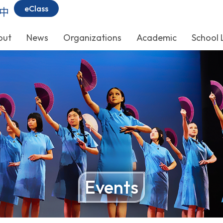
eClass
中
out
News
Organizations
Academic
School 
Events