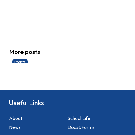
香港創科展2025-2026
More posts
28/06/2026
Events
Useful Links
About
School Life
News
Docs&Forms