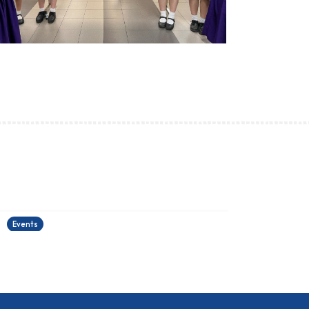
古埃及文明大展
22/06/2026
2
Events
E