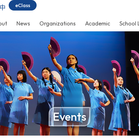
eClass
中
out
News
Organizations
Academic
School 
Events