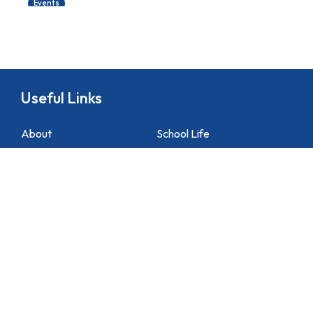
Events
Useful Links
About
School Life
News
Docs&Forms
Organizations
Sitemap
Academic
NCS Support
Contact Us
1 Lei Tung Estate Road, Apleichau, Hong Kong
2871 1214