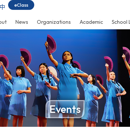
eClass
中
out
News
Organizations
Academic
School 
Events