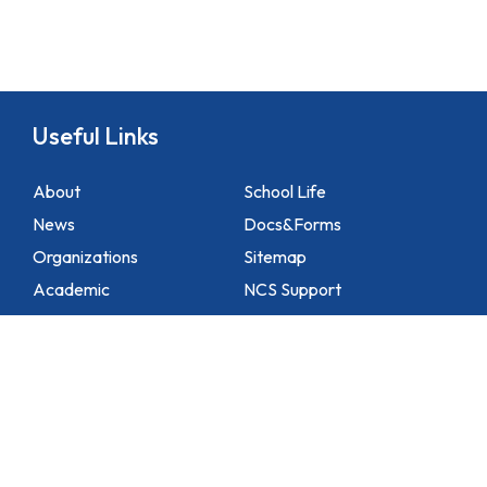
Useful Links
About
School Life
News
Docs&Forms
Organizations
Sitemap
Academic
NCS Support
Contact Us
1 Lei Tung Estate Road, Apleichau, Hong Kong
2871 1214
2871 3110