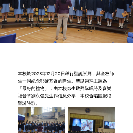
本校於2023年12月20日舉行聖誕崇拜，與全校師
生一同紀念耶穌基督的降生。聖誕崇拜主題為
「最好的禮物」，由本校師生敬拜隊唱詩及喜樂
福音堂劉永強先生作信息分享，本校合唱團獻唱
聖誕詩歌。