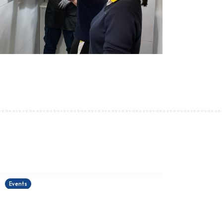
古埃及文明大展
22/06/2026
2
Events
E