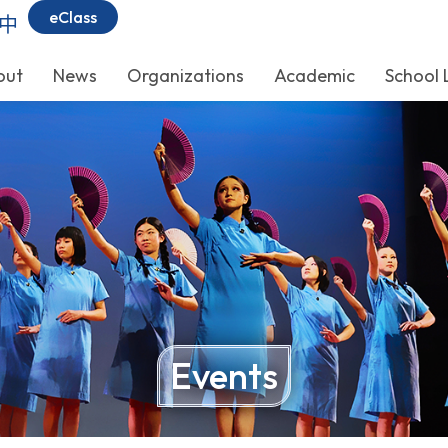
eClass
中
out
News
Organizations
Academic
School 
Events