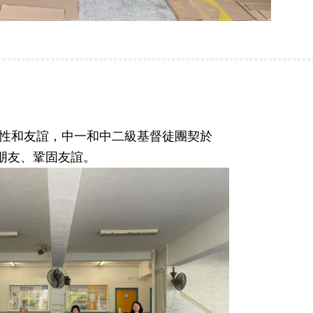
性和友誼，中一和中二級基督徒團契於
交朋友、鞏固友誼。