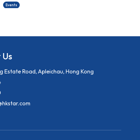
2
Events
E
 Us
ng Estate Road, Apleichau, Hong Kong
4
0
f@hkstar.com