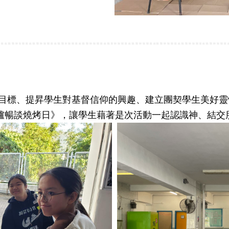
目標、提昇學生對基督信仰的興趣、建立團契學生美好靈
我答圍爐暢談燒烤日》，讓學生藉著是次活動一起認識神、結