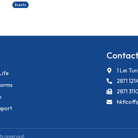
Events
Contact
1 Lei Tu
Life
2871 121
orms
2871 311
p
hktlcof
pport
ts reserved.