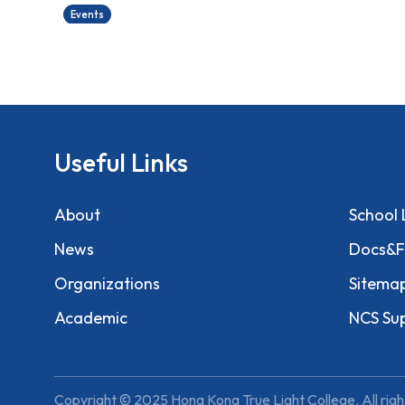
Events
Useful Links
About
School 
News
Docs&F
Organizations
Sitema
Academic
NCS Su
Copyright © 2025 Hong Kong True Light College. All righ