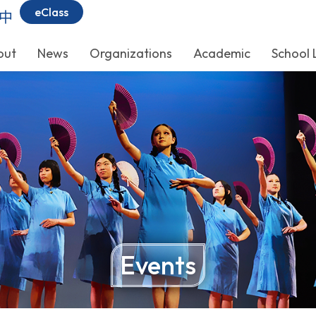
eClass
中
out
News
Organizations
Academic
School 
Events