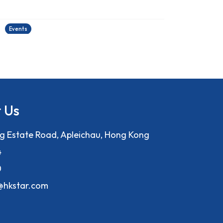
古埃及文明大展
22/06/2026
2
Events
E
 Us
ng Estate Road, Apleichau, Hong Kong
4
0
f@hkstar.com