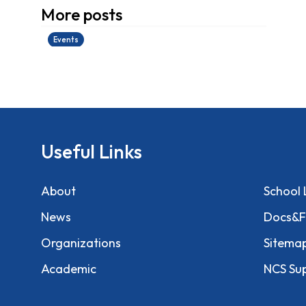
香港創科展2025-2026
More posts
28/06/2026
Events
Useful Links
About
School 
News
Docs&F
Organizations
Sitema
Academic
NCS Su