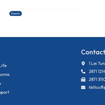
運籌帷幄理財工作坊
24/06/2026
Events
Contact
1 Lei Tu
Life
2871 121
orms
2871 311
p
hktlcof
pport