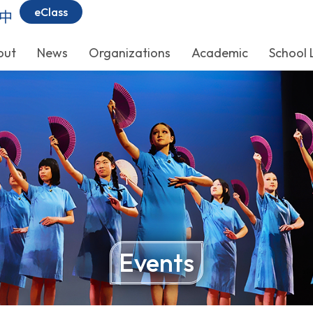
eClass
中
out
News
Organizations
Academic
School 
Events