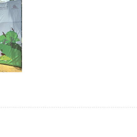
運籌帷幄理財工作坊