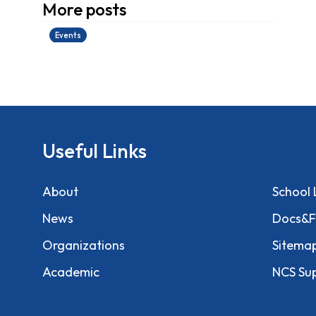
More posts
28/06/2026
Events
Useful Links
About
School 
News
Docs&F
Organizations
Sitema
Academic
NCS Su