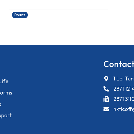
24/06/2026
Events
Contact
1 Lei Tu
Life
2871 121
orms
2871 311
p
hktlcof
pport