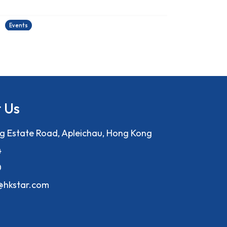
22/06/2026
2
Events
E
 Us
ng Estate Road, Apleichau, Hong Kong
4
0
f@hkstar.com