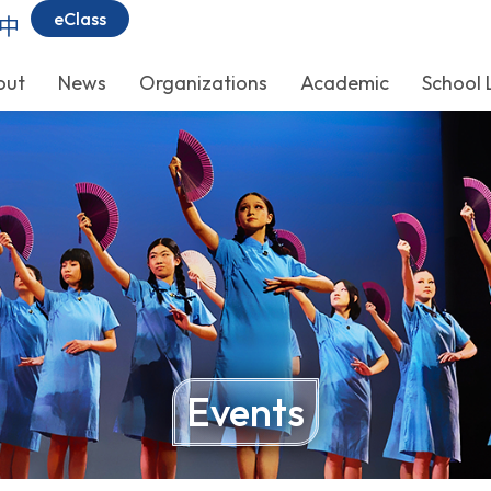
eClass
中
out
News
Organizations
Academic
School 
Events