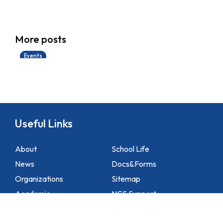
香港創科展2025-2026
More posts
28/06/2026
Events
Useful Links
About
School Life
News
Docs&Forms
Organizations
Sitemap
Academic
NCS Support