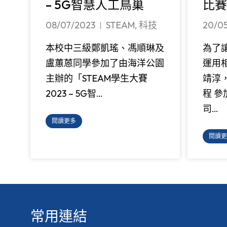
– 5G智慧人工鳥巢
比賽 
08/07/2023
STEAM
,
科技
20/0
本校中三級鄭凱瑤、馮順琳及
為了讓
盧蕙蒽同學參加了由海洋公園
運用相
主辦的「STEAM學生大賽
靖淳
2023 – 5G智…
程 
司…
閱讀更多
閱讀更
常用連結