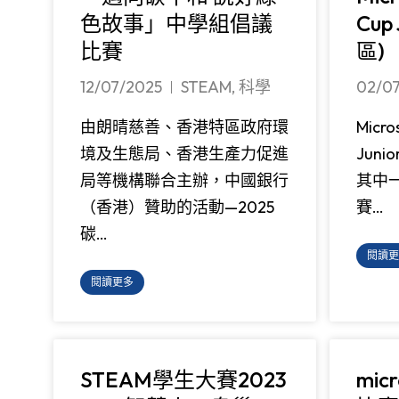
色故事」中學組倡議
Cup
比賽
區)
12/07/2025
STEAM
,
科學
02/0
由朗晴慈善、香港特區政府環
Micro
境及生態局、香港生產力促進
Juni
局等機構聯合主辦，中國銀行
其中
（香港）贊助的活動—2025
賽…
碳…
閱讀更
閱讀更多
STEAM學生大賽2023
mic