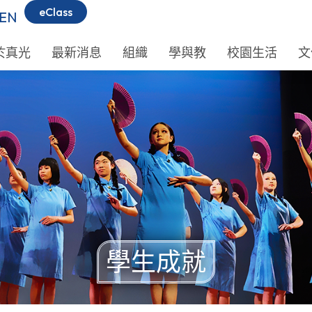
eClass
EN
於真光
最新消息
組織
學與教
校園生活
文
學生成就