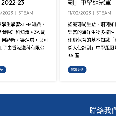
2022-23
劃」中學組冠軍
5/2023
STEAM
11/02/2023
STEAM
學生學習STEM知識，
認識珊瑚生態、珊瑚如
關物理科知識。3A 周
豐富的海洋生物多樣性
，何穎昕，梁焯琪，葉可
珊瑚保育的基本知識「
參加了由香港遵科有限公
瑚大使計劃」中學組冠
3A 區…
多
閱讀更多
聯絡我