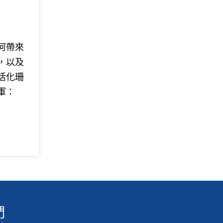
何帶來
，以及
活化珊
軍：
們