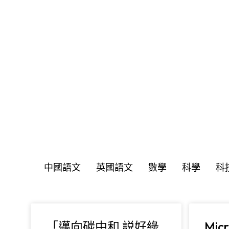
You are here:
中國語文
英國語文
數學
科學
科
「邁向碳中和 説好綠
Micr