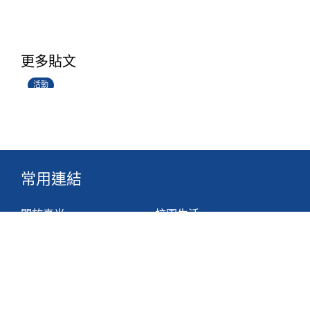
香港創科展2025-2026
更多貼文
28/06/2026
活動
常用連結
關於真光
校園生活
最新消息
文件
組織
網站地圖
學與教
非華語學生支援措施