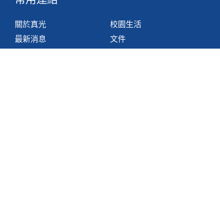
關於真光
校園生活
最新消息
文件
組織
網站地圖
學與教
非華語學生支援措施
聯絡我們
香港鴨脷洲利東邨道1號
2871 1214
2871 3110
hktlcoff@hkstar.com
版權所有 © 2025 香港真光書院
Powered by
Kastle Technology Limited
.