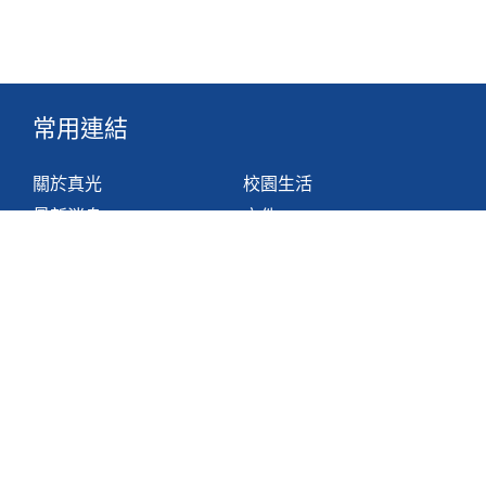
常用連結
關於真光
校園生活
最新消息
文件
組織
網站地圖
學與教
非華語學生支援措施
聯絡我們
香港鴨脷洲利東邨道1號
2871 1214
2871 3110