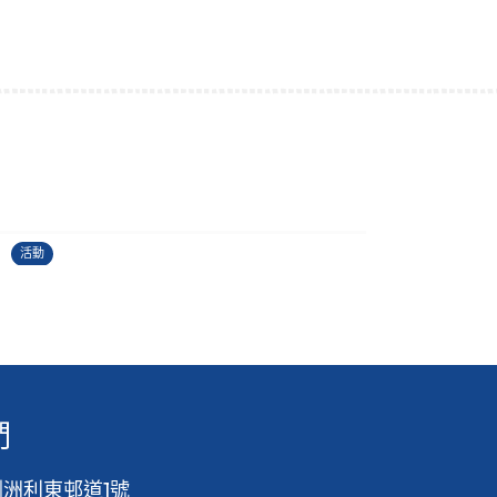
古埃及文明大展
22/06/2026
2
活動
活
們
洲利東邨道1號