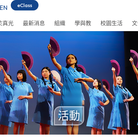
eClass
EN
於真光
最新消息
組織
學與教
校園生活
文
活動