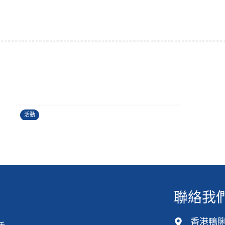
運籌帷幄理財工作坊
24/06/2026
活動
聯絡我
香港鴨脷