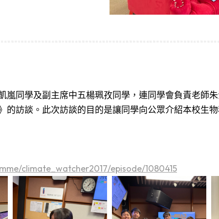
嵐同學及副主席中五楊珮孜同學，連同學會負責老師朱湋麟
》的訪談。此次訪談的目的是讓同學向公眾介紹本校生物
ramme/climate_watcher2017/episode/1080415