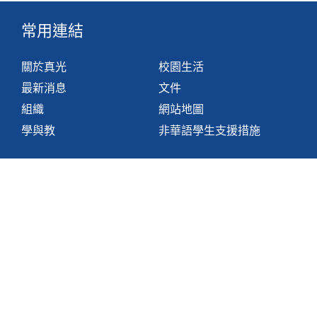
常用連結
關於真光
校園生活
最新消息
文件
組織
網站地圖
學與教
非華語學生支援措施
聯絡我們
香港鴨脷洲利東邨道1號
2871 1214
2871 3110
hktlcoff@hkstar.com