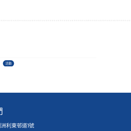
古埃及文明大展
22/06/2026
2
活動
活
們
洲利東邨道1號