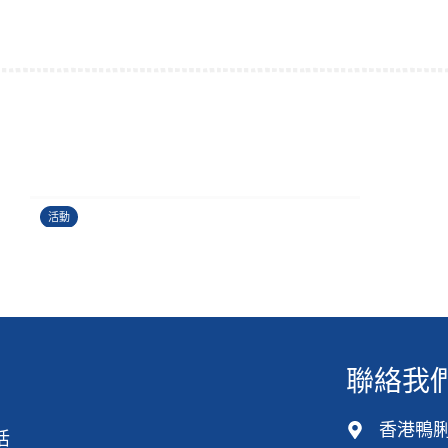
運籌帷幄理財工作坊
24/06/2026
活動
聯絡我
香港鴨脷
活