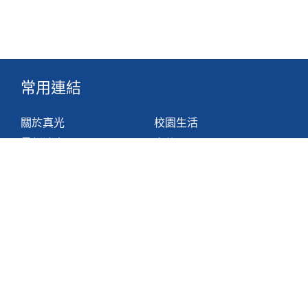
常用連結
關於真光
校園生活
最新消息
文件
組織
網站地圖
學與教
非華語學生支援措施
聯絡我們
香港鴨脷洲利東邨道1號
2871 1214
2871 3110