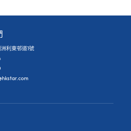
們
洲利東邨道1號
4
0
f@hkstar.com