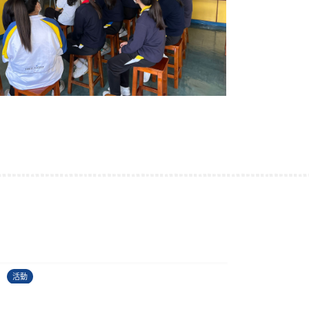
古埃及文明大展
22/06/2026
2
活動
活