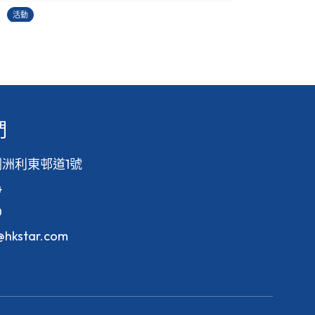
2
活動
活
們
洲利東邨道1號
4
0
f@hkstar.com