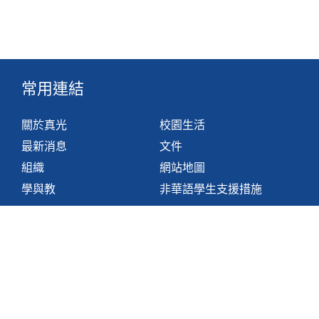
常用連結
關於真光
校園生活
最新消息
文件
組織
網站地圖
學與教
非華語學生支援措施
聯絡我們
香港鴨脷洲利東邨道1號
2871 1214
2871 3110