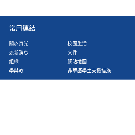
常用連結
關於真光
校園生活
最新消息
文件
組織
網站地圖
學與教
非華語學生支援措施
聯絡我們
香港鴨脷洲利東邨道1號
2871 1214
2871 3110
hktlcoff@hkstar.com