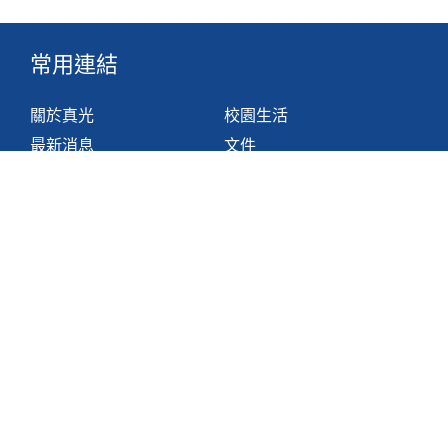
常用連結
關於真光
校園生活
最新消息
文件
組織
網站地圖
學與教
非華語學生支援措施
聯絡我們
香港鴨脷洲利東邨道1號
2871 1214
2871 3110
hktlcoff@hkstar.com