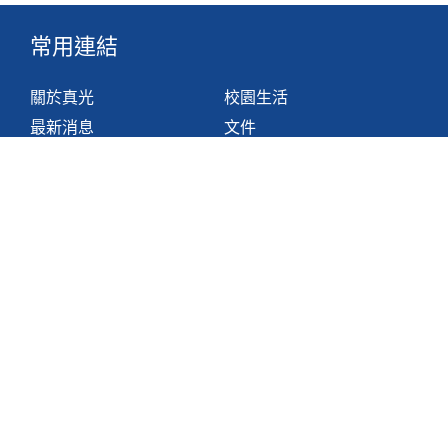
常用連結
關於真光
校園生活
最新消息
文件
組織
網站地圖
學與教
非華語學生支援措施
聯絡我們
香港鴨脷洲利東邨道1號
2871 1214
2871 3110
hktlcoff@hkstar.com