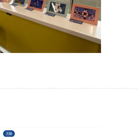
古埃及文明大展
22/06/2026
2
活動
活