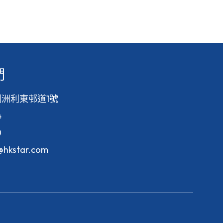
們
洲利東邨道1號
4
0
f@hkstar.com