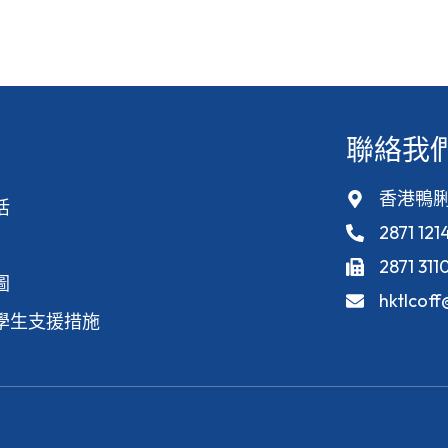
聯絡我
香港鴨脷
活
2871 121
2871 311
圖
hktlcof
學生支援措施