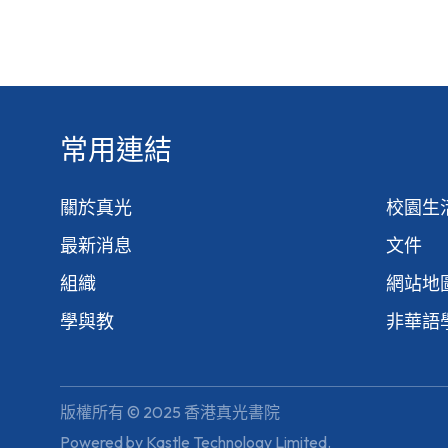
常用連結
關於真光
校園生
最新消息
文件
組織
網站地
學與教
非華語
版權所有 © 2025 香港真光書院
Powered by
Kastle Technology Limited
.