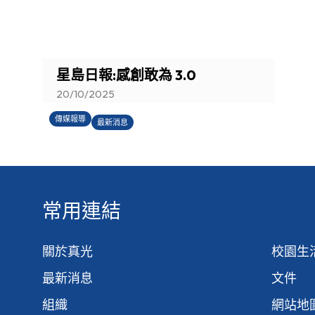
You are here:
星島日報:感創敢為 3.0
20/10/2025
傳媒報導
最新消息
常用連結
關於真光
校園生
最新消息
文件
組織
網站地