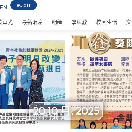
eClass
EN
於真光
最新消息
組織
學與教
校園生活
文
20 10 月, 2025