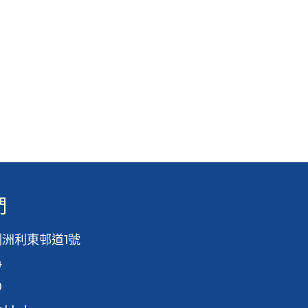
們
洲利東邨道1號
4
0