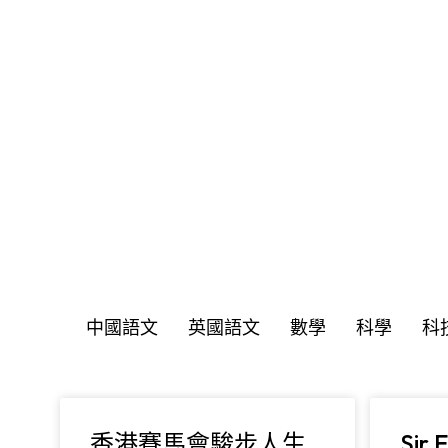
You are here:
中國語文
英國語文
數學
科學
科
香港賽馬會駿步人生
Sir 