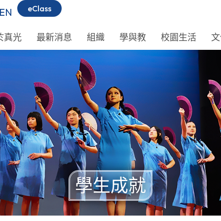
eClass
EN
於真光
最新消息
組織
學與教
校園生活
文
學生成就