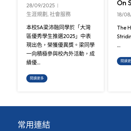
On S
28/09/2025
生涯規劃
,
社會服務
18/08
本校5A梁沛融同學於「大灣
The H
區優秀學生推選2025」中表
Strid
現出色，榮獲優異獎。梁同學
…
一向積極參與校內外活動，成
閱讀更
績優…
閱讀更多
常用連結