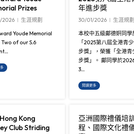
rial Prizes
年進步獎
3/2026
生涯規劃
30/01/2026
生涯規
dward Youde Memorial
本校中五級鄺德姸同學
s Two of our S.6
「2025第八屆全港青
nt…
步獎」，榮獲「全港青
步獎」。 鄺同學於202
多
3…
閱讀更多
 Hong Kong
亞洲國際禮儀培
ey Club Striding
程、國際文化禮