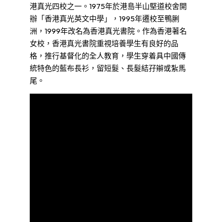
港真光四校之一。1975年於港島半山堅道校舍開
辦「香港真光英文中學」，1995年遷校至鴨脷
洲，1999年改名為香港真光書院。作為香港著名
女校，香港真光書院重視培養學生有良好的品
格，推行基督化的全人教育，學生穿着具中國傳
統特色的藍布長衫，留短髮、長髮結孖辮或紮馬
尾。