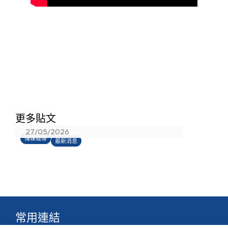
香港真光書院射箭隊蟬聯「中學校際
更多貼文
射箭比賽」總冠軍
27/05/2026
傳媒報導
最新消息
常用連結