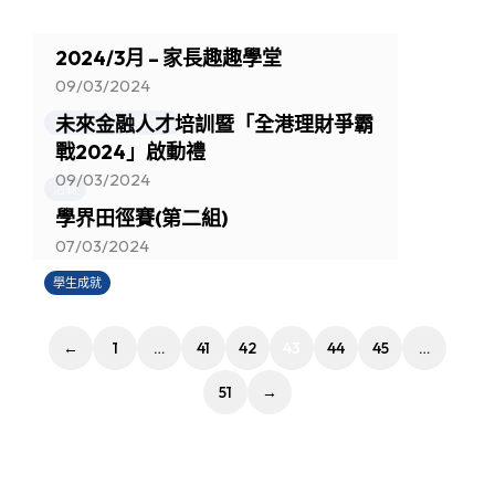
2024/3月 – 家長趣趣學堂
09/03/2024
未來金融人才培訓暨「全港理財爭霸
最新消息 (家長教師會)
戰2024」啟動禮
09/03/2024
活動
學界田徑賽(第二組)
07/03/2024
學生成就
←
1
…
41
42
43
44
45
…
51
→