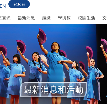
eClass
EN
於真光
最新消息
組織
學與教
校園生活
文
最新消息和活動