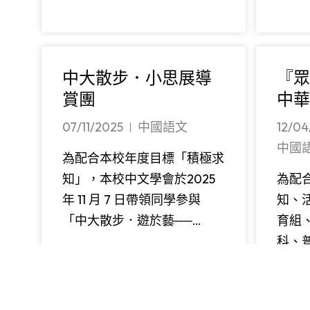
中大散步．小思展導
『眾
賞團
中華
07/11/2025
中國語文
12/04
中國
為配合本校年度目標「積極求
知」，本校中文學會於2025
為配
年 11 月 7 日帶領同學參與
知、
「中大散步．遊於藝──…
育組
科、普
閱讀更多
12…
閱讀更