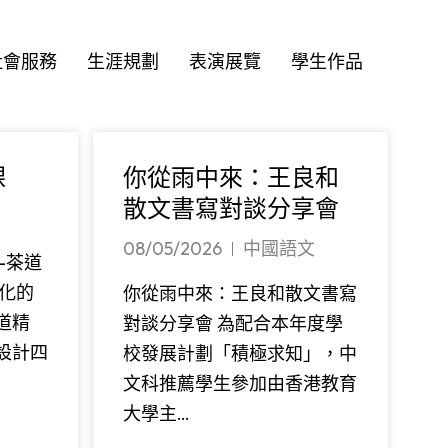
社會服務
生涯規劃
表演展覽
學生作品
課
你從雨中來：王良和
散文書寫對談分享會
08/05/2026
中國語文
—茶道
化的
你從雨中來：王良和散文書寫
道精
對談分享會 為配合本年度學
設計四
校發展計劃「積極求知」，中
文科推薦學生參加由香港教育
大學主…