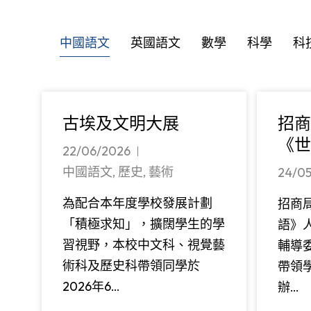
中國語文
英國語文
數學
科學
科
古埃及文明大展
招商
《世
22/06/2026
中國語文
,
歷史
,
藝術
24/0
為配合本年度學校發展計劃
招商
「積極求知」，擴闊學生的學
語》
習視野，本校中文科、視覺藝
輔導委
術科及歷史科帶領同學於
帶領
2026年6…
辦…