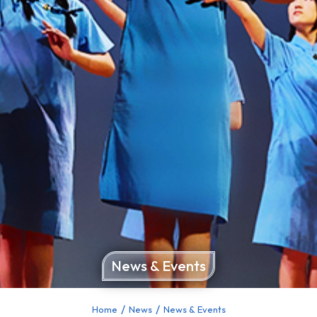
News & Events
Home
News
News & Events
You are here: