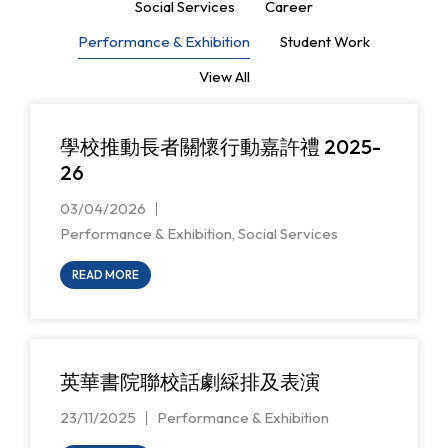
Social Services
Career
Performance & Exhibition
Student Work
View All
學校推動長者關懷行動嘉許禮 2025-
26
03/04/2026
Performance & Exhibition
,
Social Services
READ MORE
英華書院聯校話劇綵排及表演
23/11/2025
Performance & Exhibition