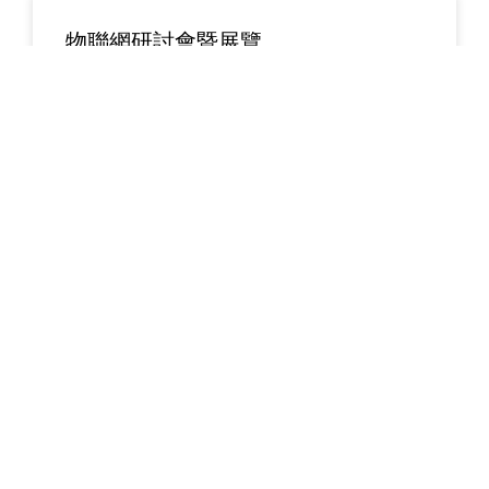
物聯網研討會暨展覽
22/12/2022
Performance & Exhibition
READ MORE
Useful Links
About
School Life
News
Docs&Forms
Organizations
Sitemap
Academic
NCS Support